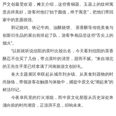
芦文创最受欢迎，摊主介绍，这些青铜器、玉器上的纹样寓
意吉祥美好，游客对他们“始于颜值，终于寓意”，把他们带回
家中的意愿很强。
郭记烧鸡、铁记牛肉、油酥烧饼、 茶香酥等传统美食与
创新衍生品的展台前排起了队，游客争相品尝这些“舌尖上的
烟火”。
“以前就听说信阳的茶叶比较出名，今天看到信阳的茶香
酥忍不住买了几份，带点茶叶的清苦，甜而不腻。”来自湖北
的王先生手里已经拿满了河南旅游文创好礼。
各大主题展区串联起从城市到乡镇、从美食到器物的时
尚脉络，带领游客在触摸与体验中，捕捉中原文化“潮起来”的
鲜活印记。
今夜阜民里的灯火渐熄，而中原文化那股从历史深处奔
涌向前的时尚潮音，正澎湃不息，叩响未来。