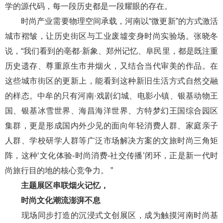
学的源代码，每一段历史都是一段耀眼的存在。
时尚产业需要物理空间承载，河南以“微更新”的方式激活
城市褶皱，让历史街区与工业废墟变身时尚实验场。张晓冬
说，“我们看到的亳都·新象、郑州记忆、阜民里，都是既注重
历史遗存、尊重原生市井烟火，又结合当代审美的作品。在
这些城市街区的更新上，能看到这种新旧生活方式自然交融
的样态。中牟的只有河南·戏剧幻城、电影小镇、银基动物王
国、银基冰雪世界、海昌海洋世界、方特梦幻王国综合园区
集群，更是形成国内外少见的面向年轻消费人群、家庭亲子
人群、学校研学人群等广泛市场解决方案的文旅时尚三角矩
阵，这种‘文化体验-时尚消费-社交传播’闭环，正是新一代时
尚旅行目的地的核心竞争力。 ”
主题展区串联烟火记忆，
时尚文化潮流澎湃不息
现场同步打造的沉浸式文创展区，成为触摸河南时尚基