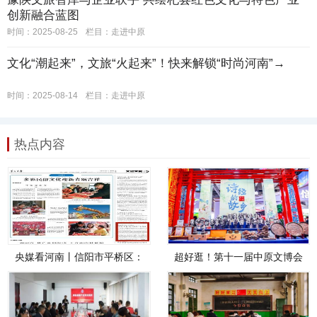
创新融合蓝图
时间：2025-08-25
栏目：
走进中原
文化“潮起来”，文旅“火起来”！快来解锁“时尚河南”→
时间：2025-08-14
栏目：
走进中原
热点内容
央媒看河南丨信阳市平桥区：
超好逛！第十一届中原文博会
“文旅+科技”助力旅游产业升级
在鹤壁开幕