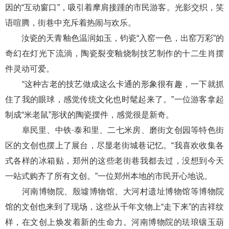
因的“互动窗口”，吸引着摩肩接踵的市民游客。光影交织，笑
语喧腾，街巷中充斥着热闹与欢乐。
汝瓷的天青釉色温润如玉，钧瓷“入窑一色，出窑万彩”的
奇幻在灯光下流淌，陶瓷裂变釉烧制技艺制作的十二生肖摆
件灵动可爱。
“这种古老的技艺做成这么卡通的形象很有趣，一下就抓
住了我的眼球，感觉传统文化也时髦起来了。”一位游客拿起
制成“米老鼠”形状的陶瓷摆件，感觉很是新奇。
阜民里、中铁·泰和里、二七米房、磨街文创园等特色街
区的文创也摆上了展台，尽显老街城巷记忆。“我喜欢收集各
式各样的冰箱贴，郑州的这些老街巷我都去过，没想到今天
一站式购齐了所有文创。”一位郑州本地的市民开心地说。
河南博物院、殷墟博物馆、大河村遗址博物馆等博物院
馆的文创也来到了现场，这些从千年文物上“走下来”的吉祥纹
样，在文创上焕发着新的生命力。河南博物院的珐琅镶玉葫