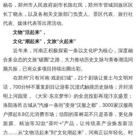
杨谷，郑州市人民政府副市长陈红民，郑州市管城回族区区
长丁晓永，以及各相关文旅部门负责人、景区代表、旅行社
代表、媒体代表等出席活动。
文物“活起来”，
文化“潮起来”，文旅“火起来”
近年来，河南正积极探索一条以文化IP为核心，深度融
合多业态的文旅“破圈”之路，大力推动历史文脉与青春潮流同
频共振，已有众多项目持续出圈出彩。
在郑州“只有河南·戏剧幻城”，21个剧场让黄土与文明对
话，700分钟不重复剧目让游客沉浸式触摸历史脉络；开封清
明上河园里，《大宋·东京梦华》的全息投影再现汴京盛景；
洛阳洛邑古城从“汽修一条街”变身“汉服之都”，3000家汉服商
户撑起8.8亿元消费市场；信阳的茶树花不只是茶香，更化身
面膜、精油等32款“茶叶+”产品，让传统茶产业焕发新活
力……从“文物活起来”到“文化潮起来”，河南正以年轻化、时