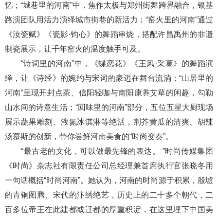
忆；“城巷里的河南”中，焦作太极与郑州街舞跨界融合，银基
路演团队用活力演绎城市街巷的新活力；“窑火里的河南”通过
《汝瓷赋》《瓷影·钧心》的舞蹈串烧，搭配许昌禹州的非遗
制瓷展示，让千年窑火的温度触手可及。
“诗词里的河南”中，《蝶恋花》《王风·采葛》的舞蹈演
绎，让《诗经》的婉约与宋词的豪迈在舞台流淌；“山居里的
河南”呈现开封点茶、信阳轻咖与南阳康养艾草的闲趣，勾勒
山水间的诗意生活；“回味里的河南”部分，五位五星大厨现场
展示蔬果雕刻、液氮冰淇淋等绝活，荆芥黄瓜的清爽、胡辣
汤慕斯的创新，带你尝鲜河南美食的“时尚变奏”。
“最古老的文化，可以做最先锋的表达。 ”时尚传媒集团
《时尚》杂志社有限责任公司总经理兼首席执行官张晓冬用
一句话概括“时尚河南”。她认为，河南的时尚源于积累，殷墟
的青铜图腾、宋代的汴绣绝艺，历史上的二十多个朝代，二
百多位帝王在此建都或迁都的厚重积淀，在这里埋下中国美