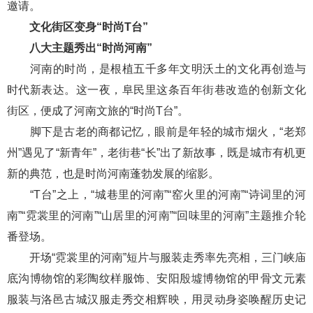
邀请。
文化街区变身“时尚T台”
八大主题秀出“时尚河南”
河南的时尚，是根植五千多年文明沃土的文化再创造与
时代新表达。这一夜，阜民里这条百年街巷改造的创新文化
街区，便成了河南文旅的“时尚T台”。
脚下是古老的商都记忆，眼前是年轻的城市烟火，“老郑
州”遇见了“新青年”，老街巷“长”出了新故事，既是城市有机更
新的典范，也是时尚河南蓬勃发展的缩影。
“T台”之上，“城巷里的河南”“窑火里的河南”“诗词里的河
南”“霓裳里的河南”“山居里的河南”“回味里的河南”主题推介轮
番登场。
开场“霓裳里的河南”短片与服装走秀率先亮相，三门峡庙
底沟博物馆的彩陶纹样服饰、安阳殷墟博物馆的甲骨文元素
服装与洛邑古城汉服走秀交相辉映，用灵动身姿唤醒历史记