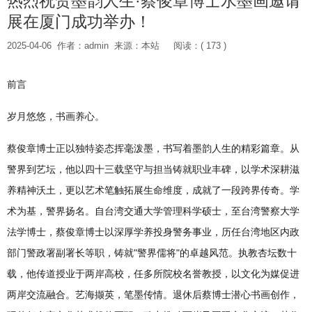
热烈祝贺墨韵人生·蔡俊章博士水墨画邀请
展在厦门成功举办！
2025-04-06
作者：admin
来源：本站
阅读：( 173 )
前言
岁月悠悠，书画养心。
蔡俊章博士正以独特姿态挥毫泼墨，书写着墨韵人生的精彩篇章。从
警界到艺坛，他以四十三载坚守与担当铸就职业丰碑，以学术深耕滋
养精神沃土，更以艺术笔触拓展生命维度，成就了一段跨界传奇。学
术为基，警界扬名。自台湾交通大学管理科学硕士，至台湾警察大学
法学博士，蔡俊章博士以深厚学养投身警务事业，历任台湾地区内政
部门警政署副署长等职，铸就"警界儒将"的卓越风范。执教杏坛数十
载，他传道授业于两岸高校，任多所院校名誉教授，以文化为媒促进
两岸交流融合。艺海撷英，笔墨传情。退休后蔡博士潜心书画创作，