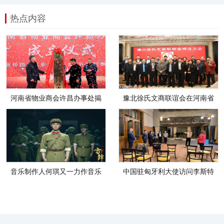
热点内容
河南省物业商会许昌办事处揭
豫北徐氏文商联谊会在河南省
牌成立 政企协共绘行业发展新
新乡市成功举办
蓝图
音乐制作人何琪又一力作音乐
中国驻匈牙利大使访问李斯特
剧《我和我的雷锋》北京站圆
音乐学院
满收官