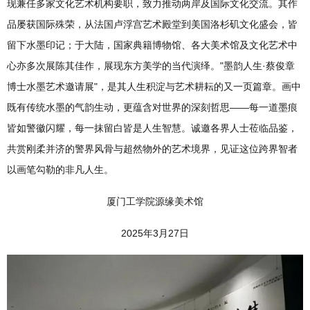
现兼任多家文化艺术机构要职，致力推动两岸及国际文化交流。其作
品屡获国际殊荣，从法国卢浮宫艺术殿堂到美国洛杉矶文化盛会，皆
留下水墨印记；于大陆，国家典籍博物馆、各大美术馆及文化艺术中
心亦多次展陈其佳作，展现东方美学的当代演绎。"墨韵人生·蔡俊章
博士水墨艺术邀请展"，是其人生积淀与艺术耕耘的又一页篇章。画中
既有传统水墨的气韵生动，更蕴含对世界的深刻哲思——每一道墨痕
皆如警徽闪耀，每一抹留白皆是人生智慧。诚邀各界人士莅临品鉴，
共赏刚柔并济的警界风骨与超然物外的艺术境界，见证这位跨界智者
以画笔勾勒的非凡人生。
厦门工学院源缘美术馆
2025年3月27日