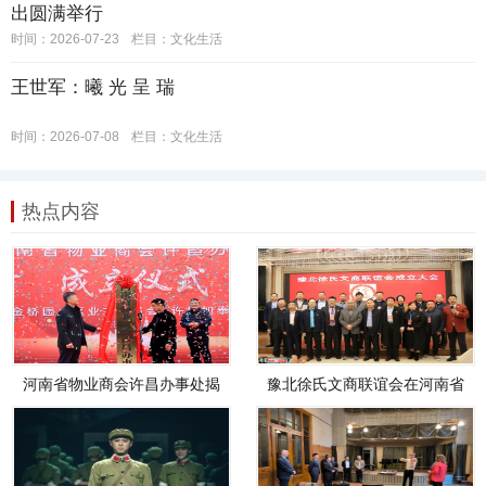
出圆满举行
时间：2026-07-23
栏目：
文化生活
王世军：曦 光 呈 瑞
时间：2026-07-08
栏目：
文化生活
热点内容
河南省物业商会许昌办事处揭
豫北徐氏文商联谊会在河南省
牌成立 政企协共绘行业发展新
新乡市成功举办
蓝图