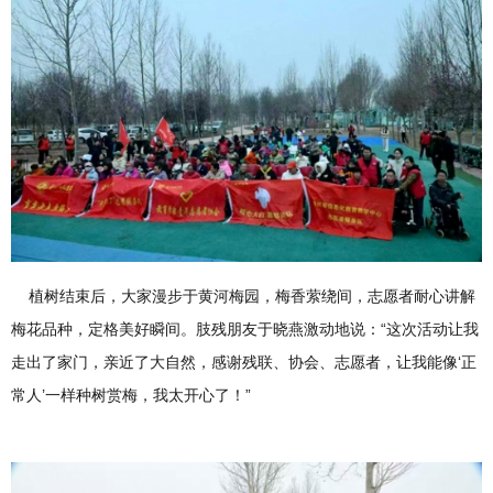
植树结束后，大家漫步于黄河梅园，梅香萦绕间，志愿者耐心讲解
梅花品种，定格美好瞬间。肢残朋友于晓燕激动地说：“这次活动让我
走出了家门，亲近了大自然，感谢残联、协会、志愿者，让我能像‘正
常人’一样种树赏梅，我太开心了！”