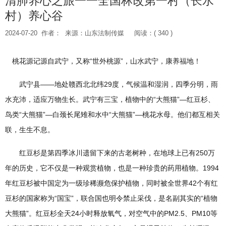
清肺养心之旅一一全国林改第一村（长水
村）养心谷
2024-07-20
作者：
来源：山东法制传媒
阅读：( 340 )
桃花源记源自武宁，又称“世外桃源”，山水武宁，康养福地！
武宁县——地处赣西北北纬29度，气候温和湿润，四季分明，雨
水充沛，适应万物生长。武宁有三宝，植物中的“大熊猫”—红豆杉、
鸟类“大熊猫”—白颈长尾雉和水中“大熊猫”—桃花水母。他们都互相关
联，生生不息。
红豆杉是第四季冰川遗留下来的古老树种，在地球上已有250万
年的历史，它不仅是一种观赏植物，也是一种珍贵的药用植物。1994
年红豆杉被中国定为一级珍稀濒危保护植物，同时被全世界42个有红
豆杉的国家称为“国宝”，联合国也明令禁止采伐，是名副其实的“植物
大熊猫”。红豆杉全天24小时释放氧气，对空气中的PM2.5、PM10等