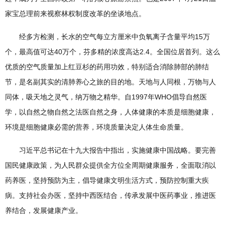
家宝总理前来视察林权制度改革的坐谈地点。
经多方检测，长水的空气每立方厘米中负氧离子含量平均15万
个，最高值可达40万个，芬多精的浓度高达2.4。全国位居首列。这么
优质的空气质量加上红豆杉的药用功效，特别适合消除肺部的肺结
节，是名副其实的清肺养心之旅的目的地。天地与人同根，万物与人
同体，吸天地之灵气，纳万物之精华。自1997年WHO倡导自然医
学，以自然之物自然之法医自然之身，人体健康的本质是细胞健康，
环境是细胞健康必需的营养，环境质量决定人体生命质量。
习近平总书记在十九大报告中指出，实施健康中国战略。要完善
国民健康政策，为人民群众提供全方位全周期健康服务，全面取消以
药养医，坚持预防为主，倡导健康文明生活方式，预防控制重大疾
病。支持社会办医，坚持中西医结合，传承发展中医药事业，推进医
养结合，发展健康产业。