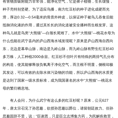
有害物质吸附能力非常强，能净化空气，它是裸子植物，生长缓慢，
种子壳特别坚硬。为了适应鸟播，南方红豆杉的种子进化成硬而光
滑，厚达0.32—0.54毫米的骨质外种皮，以保证种子被鸟儿吞食后能
抵御消化液的作用，通过其长长的消化道被安全播种而生根发芽。这
种鸟儿就是鸟类“大熊猫”—白颈长尾雉了。水中“大熊猫”—桃花水母为
什么也能在武宁县内的庐山西海水域发现呢？原来是庐山西海自西向
东，北边是幕阜山脉，南边是九岭山脉，而九岭山脉有野生红豆杉40
多万株，人工种植2000余亩。红豆杉不但叶片有特殊的两排气孔分布
的构造，使其能够释放负氧离子净化空气，而主根不明显，侧根却极
其发达，可以有效的去除水体污染物的功能，所以庐山西海的水质更
是达到了国家一级水质标准，成为我国著名的水中“大熊猫”—桃花水
母的繁衍栖息地。
有人会问，为什么武宁有这么多的红豆杉呢？原来，公元627
年，唐太宗召见了孙思邈，欲授孙思邈以爵位，请留朝廷效力。但孙
思邈固辞不受，说：“臣谢恩，只是臣立志博集方药，为民解疾救苦，