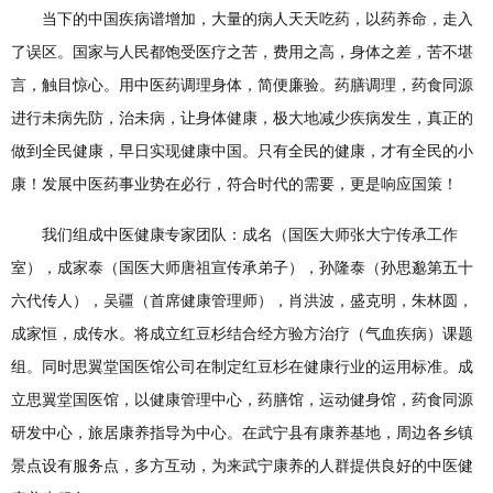
当下的中国疾病谱增加，大量的病人天天吃药，以药养命，走入
了误区。国家与人民都饱受医疗之苦，费用之高，身体之差，苦不堪
言，触目惊心。用中医药调理身体，简便廉验。药膳调理，药食同源
进行未病先防，治未病，让身体健康，极大地减少疾病发生，真正的
做到全民健康，早日实现健康中国。只有全民的健康，才有全民的小
康！发展中医药事业势在必行，符合时代的需要，更是响应国策！
我们组成中医健康专家团队：成名（国医大师张大宁传承工作
室），成家泰（国医大师唐祖宣传承弟子），孙隆泰（孙思邈第五十
六代传人），吴疆（首席健康管理师），肖洪波，盛克明，朱林圆，
成家恒，成传水。将成立红豆杉结合经方验方治疗（气血疾病）课题
组。同时思翼堂国医馆公司在制定红豆杉在健康行业的运用标准。成
立思翼堂国医馆，以健康管理中心，药膳馆，运动健身馆，药食同源
研发中心，旅居康养指导为中心。在武宁县有康养基地，周边各乡镇
景点设有服务点，多方互动，为来武宁康养的人群提供良好的中医健