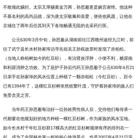
不敢领此赐封。太宗又厚赐黄金万两，孙思邈更是婉言谢绝。他这种
不慕名利的高尚品德，深为唐太宗敬佩和喜爱，便依他夙愿，让他在
京城住了两年后任其到天下各地畅通无阻的去采药行医。
公元630年3月中旬，孙思邈从湖南前往江西赣州途经九江时，前
往了武宁县长水村孙家埠访寻先祖吴王孙权故里时发现了赤柏松。
（当地人称柏树如今的红豆杉），有治肾炎浮肿，小便不利，糖尿病
和利尿消肿之功效。为了庇护子孙后代药王孙思邈于公元630年4月21
日亲手在孙家埠的风水位置上种植了一颗赤柏松（今红豆杉）。距今
已有1394年了，这棵红豆杉树依然枝繁叶茂，守护着孙家埠的族人们
免受含灵之苦。
当年药王孙思邈每治好一位孙姓男性病人后，交待他们每传承一
代都要在他规划好的地方种植一棵红豆杉树，作为家族的风水宝地。
如今长水村千年红豆杉群17棵高大的红豆杉树规律有序的排列在一
起，成为了全国林改第一村的核心旅游景点。也是2007年4月21日温